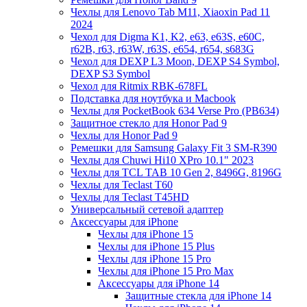
Чехлы для Lenovo Tab M11, Xiaoxin Pad 11
2024
Чехол для Digma K1, K2, e63, e63S, e60C,
r62B, r63, r63W, r63S, e654, r654, s683G
Чехол для DEXP L3 Moon, DEXP S4 Symbol,
DEXP S3 Symbol
Чехол для Ritmix RBK-678FL
Подставка для ноутбука и Macbook
Чехлы для PocketBook 634 Verse Pro (PB634)
Защитное стекло для Honor Pad 9
Чехлы для Honor Pad 9
Ремешки для Samsung Galaxy Fit 3 SM-R390
Чехлы для Chuwi Hi10 XPro 10.1" 2023
Чехлы для TCL TAB 10 Gen 2, 8496G, 8196G
Чехлы для Teclast T60
Чехлы для Teclast T45HD
Универсальный сетевой адаптер
Аксессуары для iPhone
Чехлы для iPhone 15
Чехлы для iPhone 15 Plus
Чехлы для iPhone 15 Pro
Чехлы для iPhone 15 Pro Max
Аксессуары для iPhone 14
Защитные стекла для iPhone 14