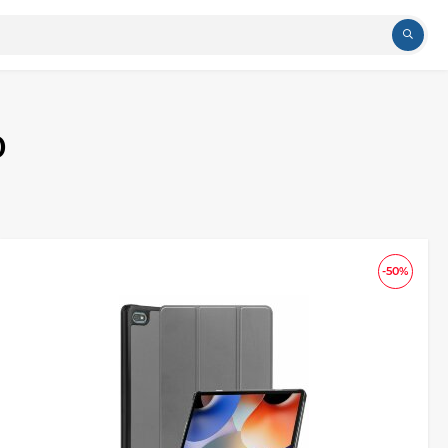
0
-50%