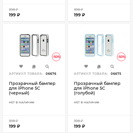
398
₽
398
₽
199
₽
199
₽
-50%
-50%
АРТИКУЛ ТОВАРА:
06676
АРТИКУЛ ТОВАРА:
06675
Прозрачный бампер
Прозрачный бампер
для iPhone 5C
для iPhone 5C
(черный)
(голубой)
НЕТ В НАЛИЧИИ
НЕТ В НАЛИЧИИ
398
₽
398
₽
199
₽
199
₽