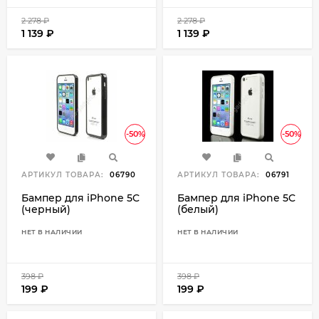
2 278
₽
2 278
₽
1 139
₽
1 139
₽
-50%
-50%
АРТИКУЛ ТОВАРА:
06790
АРТИКУЛ ТОВАРА:
06791
Бампер для iPhone 5C
Бампер для iPhone 5C
(черный)
(белый)
НЕТ В НАЛИЧИИ
НЕТ В НАЛИЧИИ
398
₽
398
₽
199
₽
199
₽