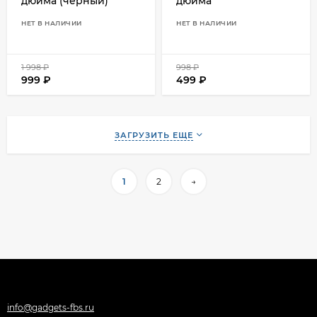
дюйма (черный)
дюйма
НЕТ В НАЛИЧИИ
НЕТ В НАЛИЧИИ
1 998
₽
998
₽
999
₽
499
₽
ЗАГРУЗИТЬ ЕЩЕ
1
2
→
info@gadgets-fbs.ru