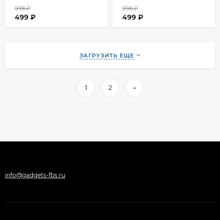
998
₽
998
₽
499
₽
499
₽
ЗАГРУЗИТЬ ЕЩЕ
1
2
→
info@gadgets-fbs.ru