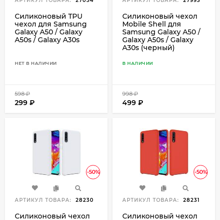
АРТИКУЛ ТОВАРА:
27054
АРТИКУЛ ТОВАРА:
27993
Силиконовый TPU
Силиконовый чехол
чехол для Samsung
Mobile Shell для
Galaxy A50 / Galaxy
Samsung Galaxy A50 /
A50s / Galaxy A30s
Galaxy A50s / Galaxy
A30s (черный)
НЕТ В НАЛИЧИИ
В НАЛИЧИИ
598
₽
998
₽
299
₽
499
₽
-50%
-50%
АРТИКУЛ ТОВАРА:
28230
АРТИКУЛ ТОВАРА:
28231
Силиконовый чехол
Силиконовый чехол