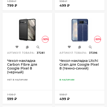
1 398
₽
998
₽
799
₽
499
₽
-50%
-50%
АРТИКУЛ ТОВАРА:
37281
АРТИКУЛ ТОВАРА:
37296
Чехол-накладка
Чехол-накладка Litchi
Carbon Fibre для
Grain для Google Pixel
Google Pixel 8
8 (темно-синий)
(черный)
НЕТ В НАЛИЧИИ
В НАЛИЧИИ
1 198
₽
998
₽
599
₽
499
₽