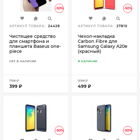
-50%
-50%
АРТИКУЛ ТОВАРА:
24428
АРТИКУЛ ТОВАРА:
27810
Чистящее средство
Чехол-накладка
для смартфона и
Carbon Fibre для
планшета Baseus one-
Samsung Galaxy A20e
piece
(красный)
НЕТ В НАЛИЧИИ
В НАЛИЧИИ
798
₽
998
₽
399
₽
499
₽
-50%
-50%