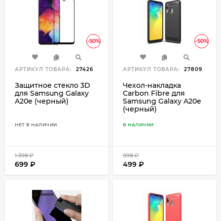
-50%
-50%
АРТИКУЛ ТОВАРА:
27426
АРТИКУЛ ТОВАРА:
27809
Защитное стекло 3D
Чехол-накладка
для Samsung Galaxy
Carbon Fibre для
A20e (черный)
Samsung Galaxy A20e
(черный)
НЕТ В НАЛИЧИИ
В НАЛИЧИИ
1 398
₽
998
₽
699
₽
499
₽