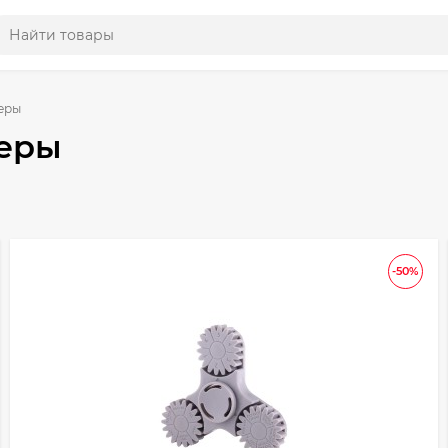
еры
еры
-50%