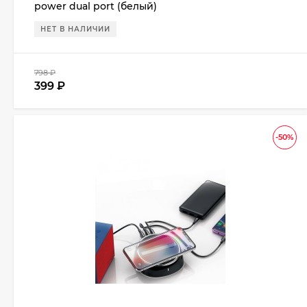
power dual port (белый)
НЕТ В НАЛИЧИИ
798
₽
399
₽
-50%