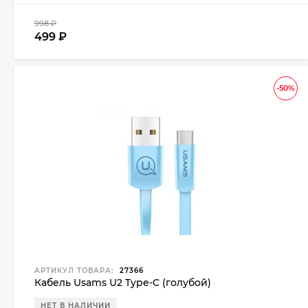
998
₽
499
₽
-50%
АРТИКУЛ ТОВАРА:
27366
Кабель Usams U2 Type-C (голубой)
НЕТ В НАЛИЧИИ