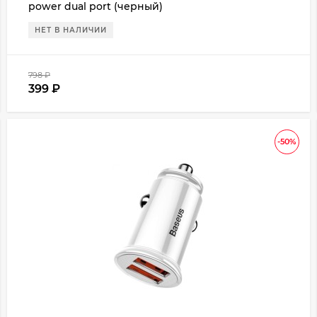
power dual port (черный)
НЕТ В НАЛИЧИИ
798
₽
399
₽
-50%