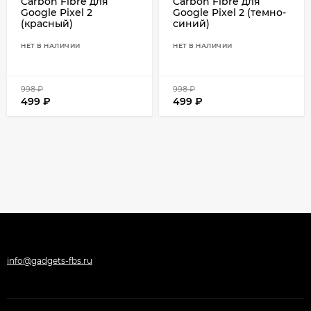
Carbon Fibre для
Carbon Fibre для
Google Pixel 2
Google Pixel 2 (темно-
(красный)
синий)
НЕТ В НАЛИЧИИ
НЕТ В НАЛИЧИИ
998
₽
998
₽
499
₽
499
₽
info@gadgets-fbs.ru