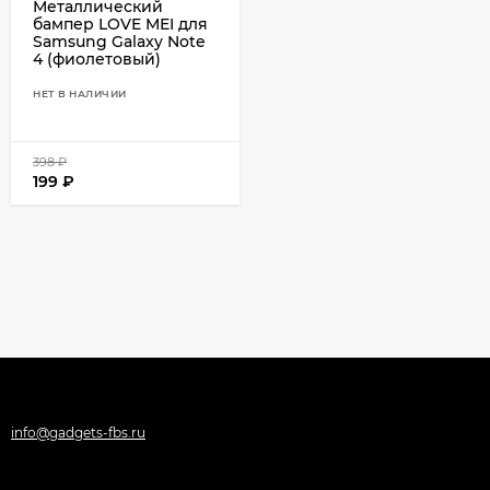
Металлический
бампер LOVE MEI для
Samsung Galaxy Note
4 (фиолетовый)
НЕТ В НАЛИЧИИ
398
₽
199
₽
info@gadgets-fbs.ru