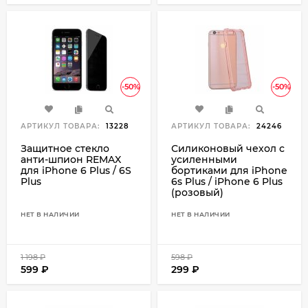
-50%
-50%
АРТИКУЛ ТОВАРА:
13228
АРТИКУЛ ТОВАРА:
24246
Защитное стекло
Силиконовый чехол с
анти-шпион REMAX
усиленными
для iPhone 6 Plus / 6S
бортиками для iPhone
Plus
6s Plus / iPhone 6 Plus
(розовый)
НЕТ В НАЛИЧИИ
НЕТ В НАЛИЧИИ
1 198
₽
598
₽
599
₽
299
₽