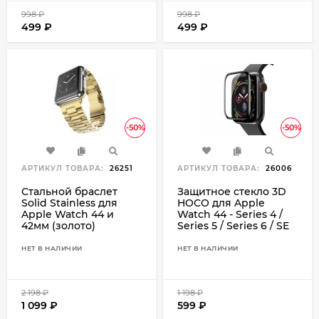
998
₽
998
₽
499
₽
499
₽
-50%
-50%
АРТИКУЛ ТОВАРА:
26251
АРТИКУЛ ТОВАРА:
26006
Стальной браслет
Защитное стекло 3D
Solid Stainless для
HOCO для Apple
Apple Watch 44 и
Watch 44 - Series 4 /
42мм (золото)
Series 5 / Series 6 / SE
НЕТ В НАЛИЧИИ
НЕТ В НАЛИЧИИ
2 198
₽
1 198
₽
1 099
₽
599
₽