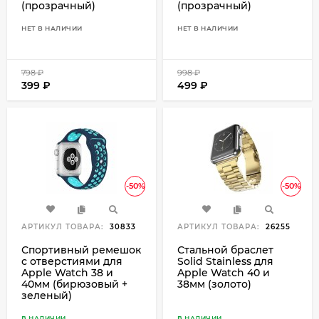
(прозрачный)
(прозрачный)
НЕТ В НАЛИЧИИ
НЕТ В НАЛИЧИИ
798
₽
998
₽
399
₽
499
₽
-50%
-50%
АРТИКУЛ ТОВАРА:
30833
АРТИКУЛ ТОВАРА:
26255
Спортивный ремешок
Стальной браслет
с отверстиями для
Solid Stainless для
Apple Watch 38 и
Apple Watch 40 и
40мм (бирюзовый +
38мм (золото)
зеленый)
В НАЛИЧИИ
В НАЛИЧИИ