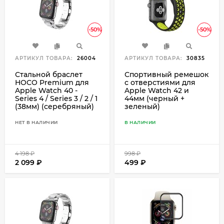
-50%
-50%
АРТИКУЛ ТОВАРА:
26004
АРТИКУЛ ТОВАРА:
30835
Стальной браслет
Спортивный ремешок
HOCO Premium для
с отверстиями для
Apple Watch 40 -
Apple Watch 42 и
Series 4 / Series 3 / 2 / 1
44мм (черный +
(38мм) (серебряный)
зеленый)
НЕТ В НАЛИЧИИ
В НАЛИЧИИ
4 198
₽
998
₽
2 099
₽
499
₽