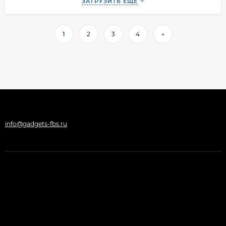
ЗАГРУЗИТЬ ЕЩЕ
1
2
3
4
→
info@gadgets-fbs.ru