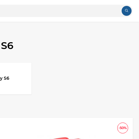
 S6
y S6
-50%