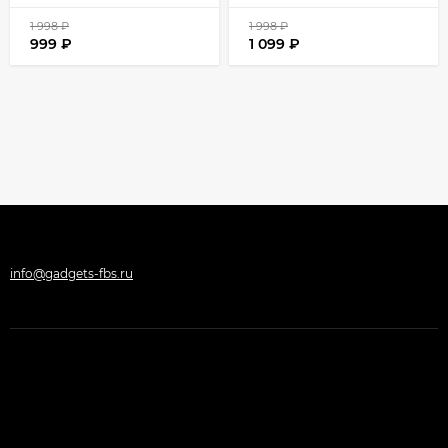
1 998
₽
1 998
₽
999
₽
1 099
₽
info@gadgets-fbs.ru