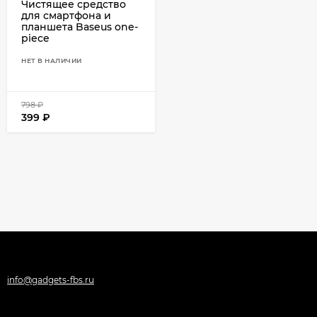
Чистящее средство
для смартфона и
планшета Baseus one-
piece
НЕТ В НАЛИЧИИ
798
₽
399
₽
info@gadgets-fbs.ru