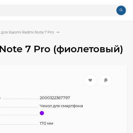
 для Xiaomi Redmi Note 7 Pro
 Note 7 Pro (фиолетовый)
н
2000322367797
Чехол для смартфона
170 мм