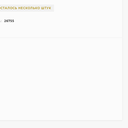
ОСТАЛОСЬ НЕСКОЛЬКО ШТУК
:
26755
Чехол Smart Case для
Teclast T40 Pro
(серый)
1 998
₽
999
₽
Ультратонкий чехол
для Google Pixel 7 Pro
(прозрачный)
700
₽
450
₽
Подставка для