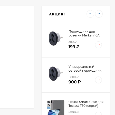
ноутбука Ugreen
Vertical Laptop Stand
4 798
₽
Dual-slot LP258
2 499
₽
(60643)
АКЦИЯ!
Переходник для
розетки Merkan 16А
380
₽
199
₽
Универсальный
сетевой переходник
Merkan 16А на
1 800
₽
Европейскую розетку
900
₽
AU/US/UK-EU (10шт.)
Чехол Smart Case для
Teclast T50 (серый)
1 998
₽