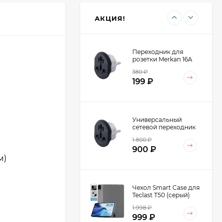
4 798
₽
Dual-slot LP258
2 499
₽
(60643)
АКЦИЯ!
Переходник для
розетки Merkan 16А
380
₽
199
₽
Универсальный
сетевой переходник
Merkan 16А на
1 800
₽
Европейскую розетку
900
₽
AU/US/UK-EU (10шт.)
м)
Чехол Smart Case для
Teclast T50 (серый)
1 998
₽
999
₽