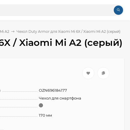
Mi A2
Чехол Duty Armor для Xiaomi Mi 6X / Xiaomi Mi A2 (серый)
X / Xiaomi Mi A2 (серый)
н
OZN696184177
Чехол для смартфона
170 мм