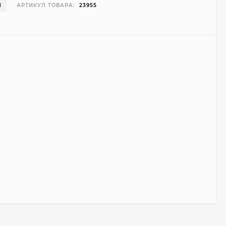
И
АРТИКУЛ ТОВАРА:
23955
Чехол Smart Case для
Teclast T40 Pro
(серый)
1 998
₽
999
₽
Ультратонкий чехол
для Google Pixel 7 Pro
(прозрачный)
700
₽
450
₽
Подставка для
ноутбука Ugreen
Vertical Laptop Stand