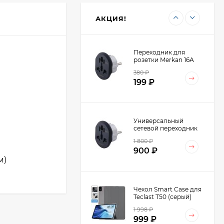
4 798
₽
Dual-slot LP258
2 499
₽
(60643)
АКЦИЯ!
Переходник для
розетки Merkan 16А
380
₽
199
₽
Универсальный
сетевой переходник
Merkan 16А на
1 800
₽
Европейскую розетку
900
₽
AU/US/UK-EU (10шт.)
м)
Чехол Smart Case для
Teclast T50 (серый)
1 998
₽
999
₽