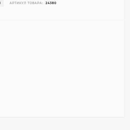
И
АРТИКУЛ ТОВАРА:
24380
Чехол Smart Case для
Teclast T40 Pro
(серый)
1 998
₽
999
₽
Ультратонкий чехол
для Google Pixel 7 Pro
(прозрачный)
700
₽
450
₽
Подставка для
ноутбука Ugreen
Vertical Laptop Stand