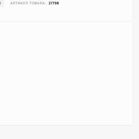
И
АРТИКУЛ ТОВАРА:
21798
Чехол Smart Case для
Teclast T40 Pro
(серый)
1 998
₽
999
₽
Ультратонкий чехол
для Google Pixel 7 Pro
(прозрачный)
700
₽
450
₽
Подставка для
ноутбука Ugreen
Vertical Laptop Stand