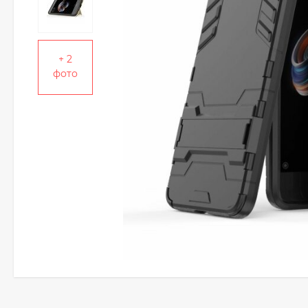
+ 2
фото