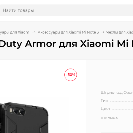
уары для Xiaomi
Аксессуары для Xiaomi Mi Note 3
Чехлы для Xia
Duty Armor для Xiaomi Mi 
-50%
Штрих-код Озо
Тип
Цвет
Ширина