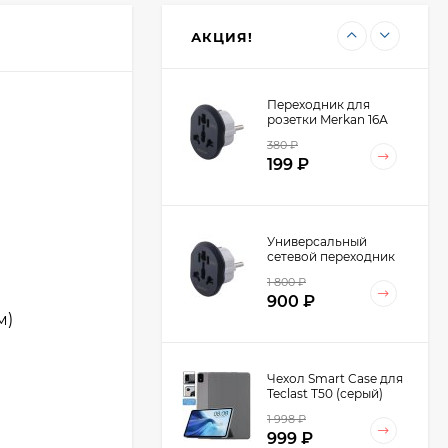
4 798
₽
Dual-slot LP258
2 499
₽
(60643)
АКЦИЯ!
Переходник для
розетки Merkan 16А
380
₽
199
₽
Универсальный
сетевой переходник
Merkan 16А на
1 800
₽
Европейскую розетку
900
₽
AU/US/UK-EU (10шт.)
м)
Чехол Smart Case для
Teclast T50 (серый)
1 998
₽
999
₽