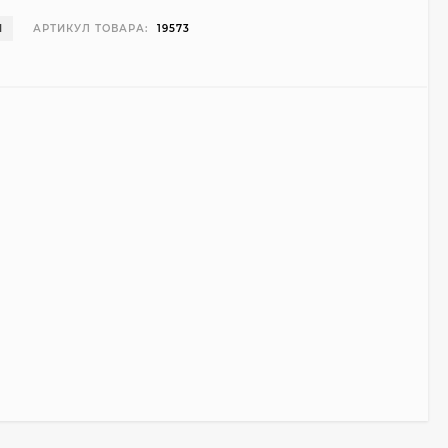
И
АРТИКУЛ ТОВАРА:
19573
Чехол Smart Case для
Teclast T40 Pro
(серый)
1 998
₽
999
₽
Ультратонкий чехол
для Google Pixel 7 Pro
(прозрачный)
700
₽
450
₽
Подставка для