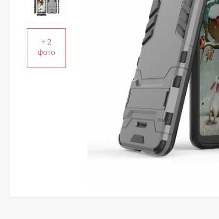
+ 2
фото