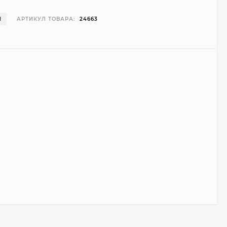
И
АРТИКУЛ ТОВАРА:
24663
Чехол Smart Case для
Teclast T40 Pro
(серый)
1 998
₽
999
₽
Ультратонкий чехол
для Google Pixel 7 Pro
(прозрачный)
700
₽
450
₽
Подставка для
ноутбука Ugreen
Vertical Laptop Stand