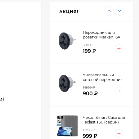
4 798
₽
Dual-slot LP258
2 499
₽
(60643)
АКЦИЯ!
Переходник для
розетки Merkan 16А
380
₽
199
₽
Универсальный
сетевой переходник
Merkan 16А на
1 800
₽
Европейскую розетку
900
₽
AU/US/UK-EU (10шт.)
м)
Чехол Smart Case для
Teclast T50 (серый)
1 998
₽
999
₽