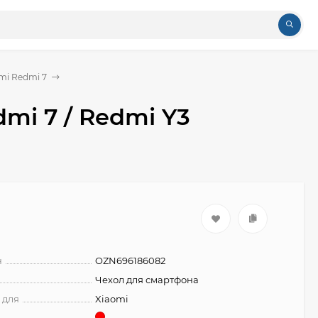
mi Redmi 7
mi 7 / Redmi Y3
н
OZN696186082
Чехол для смартфона
 для
Xiaomi