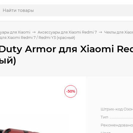
уары для Xiaomi
Аксессуары для Xiaomi Redmi 7
Чехлы для Xiao
для Xiaomi Redmi 7 / Redmi Y3 (красный)
Duty Armor для Xiaomi Red
ый)
-50%
Штрих-код Озо
Тип
Рекомендовано