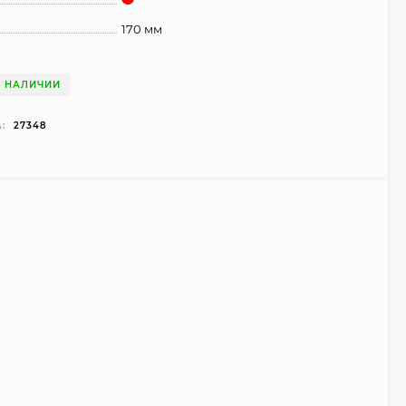
170 мм
В НАЛИЧИИ
:
27348
Чехол Smart Case для
Teclast T40 Pro
(серый)
1 998
₽
999
₽
Ультратонкий чехол
для Google Pixel 7 Pro
(прозрачный)
700
₽
450
₽