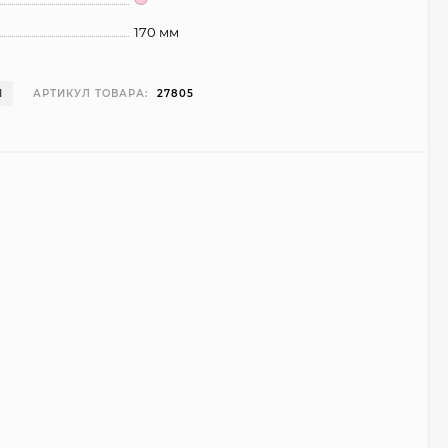
170 мм
И
АРТИКУЛ ТОВАРА:
27805
Чехол Smart Case для
Teclast T40 Pro
(серый)
1 998
₽
999
₽
Ультратонкий чехол
для Google Pixel 7 Pro
(прозрачный)
700
₽
450
₽