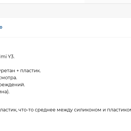
0
dmi Y3.
ретан + пластик.
смотра.
вреждений.
на).
ластик, что-то среднее между силиконом и пластико