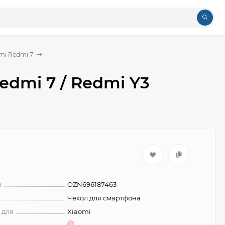
mi Redmi 7
edmi 7 / Redmi Y3
н
OZN696187463
Чехол для смартфона
 для
Xiaomi