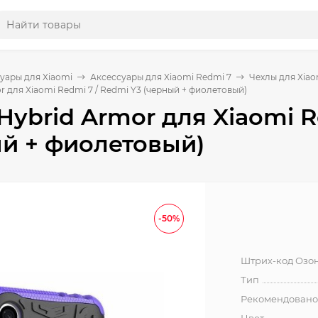
уары для Xiaomi
Аксессуары для Xiaomi Redmi 7
Чехлы для Xiao
r для Xiaomi Redmi 7 / Redmi Y3 (черный + фиолетовый)
Hybrid Armor для Xiaomi R
й + фиолетовый)
-50%
Штрих-код Озо
Тип
Рекомендовано