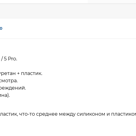
0
/ 5 Pro.
ретан + пластик.
смотра.
вреждений.
на).
ластик, что-то среднее между силиконом и пластико