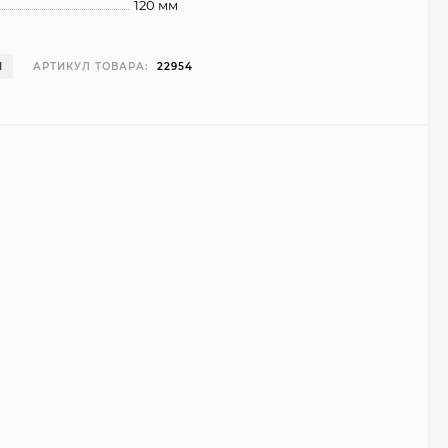
120 мм
И
АРТИКУЛ ТОВАРА:
22954
Чехол Smart Case для
Teclast T40 Pro
(серый)
1 998
₽
999
₽
Ультратонкий чехол
для Google Pixel 7 Pro
(прозрачный)
700
₽
450
₽