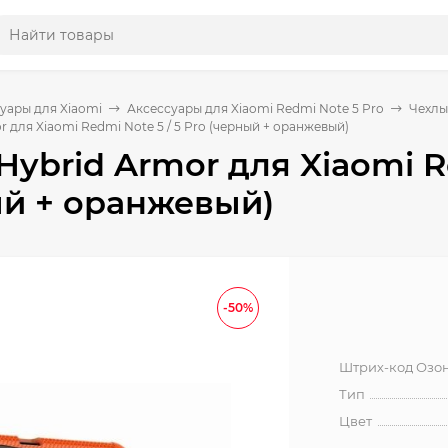
уары для Xiaomi
Аксессуары для Xiaomi Redmi Note 5 Pro
Чехлы
r для Xiaomi Redmi Note 5 / 5 Pro (черный + оранжевый)
Hybrid Armor для Xiaomi Re
й + оранжевый)
-50%
Штрих-код Озо
Тип
Цвет