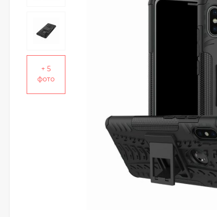
+ 5
фото