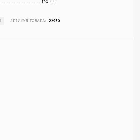
120 мм
И
АРТИКУЛ ТОВАРА:
22950
Чехол Smart Case для
Teclast T40 Pro
(серый)
1 998
₽
999
₽
Ультратонкий чехол
для Google Pixel 7 Pro
(прозрачный)
700
₽
450
₽