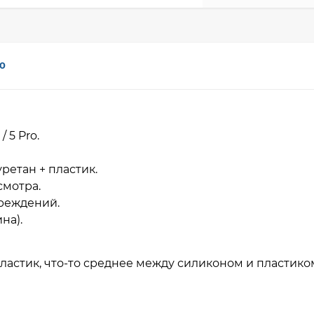
0
/ 5 Pro.
ретан + пластик.
смотра.
вреждений.
на).
ластик, что-то среднее между силиконом и пластико