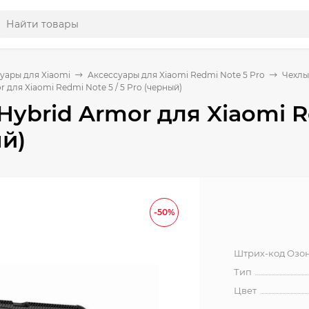
уары для Xiaomi
Аксессуары для Xiaomi Redmi Note 5 Pro
Чехлы
 для Xiaomi Redmi Note 5 / 5 Pro (черный)
Hybrid Armor для Xiaomi Re
й)
-50%
Штрих-код Озо
Тип
Цвет