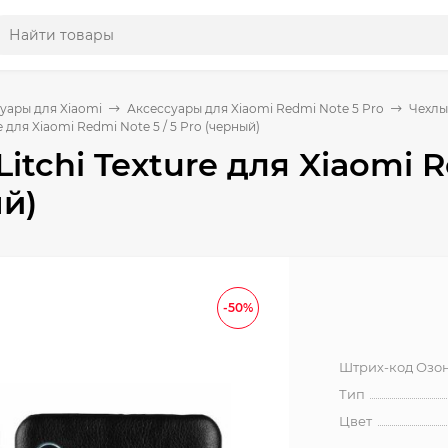
уары для Xiaomi
Аксессуары для Xiaomi Redmi Note 5 Pro
Чехлы
e для Xiaomi Redmi Note 5 / 5 Pro (черный)
Litchi Texture для Xiaomi R
й)
-50%
Штрих-код Озо
Тип
Цвет