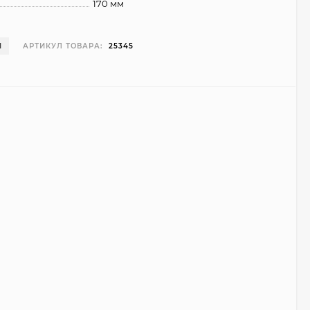
170 мм
И
АРТИКУЛ ТОВАРА:
25345
Чехол Smart Case для
Teclast T40 Pro
(серый)
1 998
₽
999
₽
Ультратонкий чехол
для Google Pixel 7 Pro
(прозрачный)
700
₽
450
₽