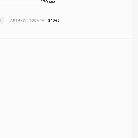
170 мм
И
АРТИКУЛ ТОВАРА:
24345
Чехол Smart Case для
Teclast T40 Pro
(серый)
1 998
₽
999
₽
Ультратонкий чехол
для Google Pixel 7 Pro
(прозрачный)
700
₽
450
₽