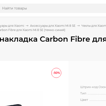
уары для Xiaomi
Аксессуары для Xiaomi Mi 8 SE
Чехлы для Xiaomi
rbon Fibre для Xiaomi Mi 8 SE (темно-синий)
накладка Carbon Fibre для
-50%
Штрих-код Озо
Тип
Цвет