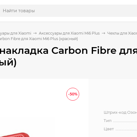
уары для Xiaomi
Аксессуары для Xiaomi Mi6 Plus
Чехлы для Xiao
bon Fibre для Xiaomi Mi6 Plus (красный)
накладка Carbon Fibre для
ый)
-50%
Штрих-код Озо
Тип
Цвет