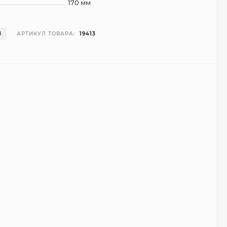
170 мм
И
АРТИКУЛ ТОВАРА:
19413
Чехол Smart Case для
Teclast T40 Pro
(серый)
1 998
₽
999
₽
Ультратонкий чехол
для Google Pixel 7 Pro
(прозрачный)
700
₽
450
₽