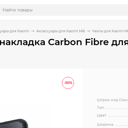
уары для Xiaomi
Аксессуары для Xiaomi Mi6
Чехлы для Xiaomi M
накладка Carbon Fibre для
-50%
Штрих-код Озо
Тип
Цвет
Ширина