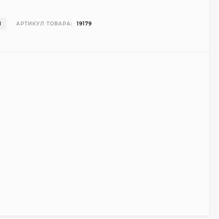
И
АРТИКУЛ ТОВАРА:
19179
Чехол Smart Case для
Teclast T40 Pro
(серый)
1 998
₽
999
₽
Ультратонкий чехол
для Google Pixel 7 Pro
(прозрачный)
700
₽
450
₽