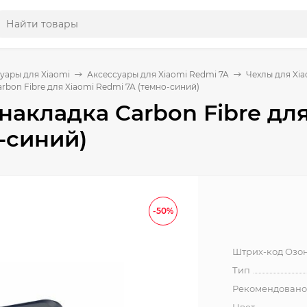
уары для Xiaomi
Аксессуары для Xiaomi Redmi 7A
Чехлы для Xia
rbon Fibre для Xiaomi Redmi 7A (темно-синий)
накладка Carbon Fibre дл
-синий)
-50%
Штрих-код Озо
Тип
Рекомендовано