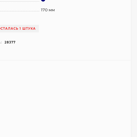
170 мм
ОСТАЛАСЬ 1 ШТУКА
:
28377
Чехол Smart Case для
Teclast T40 Pro
(серый)
1 998
₽
999
₽
Ультратонкий чехол
для Google Pixel 7 Pro
(прозрачный)
700
₽
450
₽