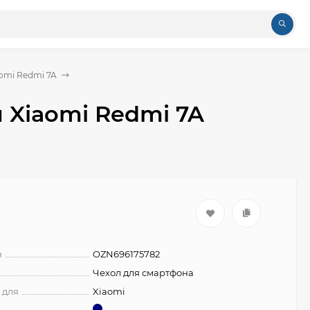
omi Redmi 7A
я Xiaomi Redmi 7A
н
OZN696175782
Чехол для смартфона
 для
Xiaomi