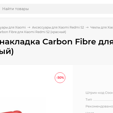
уары для Xiaomi
Аксессуары для Xiaomi Redmi S2
Чехлы для Xia
rbon Fibre для Xiaomi Redmi S2 (красный)
накладка Carbon Fibre дл
ый)
-50%
Штрих-код Озо
Тип
Рекомендовано