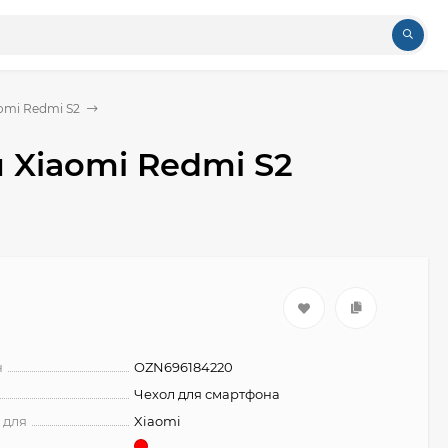
omi Redmi S2
я Xiaomi Redmi S2
н
OZN696184220
Чехол для смартфона
 для
Xiaomi