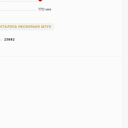
170 мм
ОСТАЛОСЬ НЕСКОЛЬКО ШТУК
:
23882
Чехол Smart Case для
Teclast T40 Pro
(серый)
1 998
₽
999
₽
Ультратонкий чехол
для Google Pixel 7 Pro
(прозрачный)
700
₽
450
₽