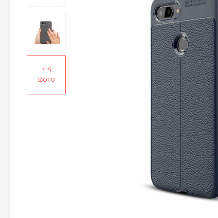
+ 4
фото