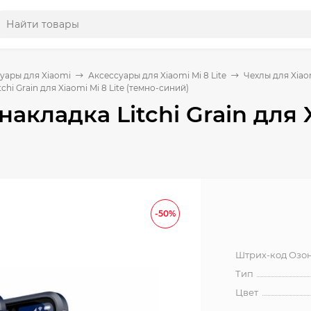
уары для Xiaomi
Аксессуары для Xiaomi Mi 8 Lite
Чехлы для Xiaom
chi Grain для Xiaomi Mi 8 Lite (темно-синий)
накладка Litchi Grain для X
-50%
Штрих-код Озо
Тип
Цвет