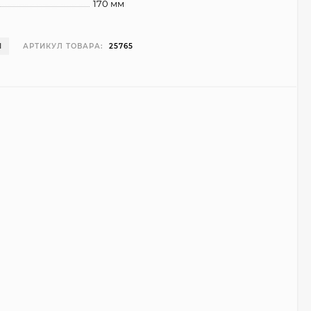
170 мм
И
АРТИКУЛ ТОВАРА:
25765
Чехол Smart Case для
Teclast T40 Pro
(серый)
1 998
₽
999
₽
Ультратонкий чехол
для Google Pixel 7 Pro
(прозрачный)
700
₽
450
₽