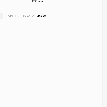
170 мм
И
АРТИКУЛ ТОВАРА:
26829
Чехол Smart Case для
Teclast T40 Pro
(серый)
1 998
₽
999
₽
Ультратонкий чехол
для Google Pixel 7 Pro
(прозрачный)
700
₽
450
₽