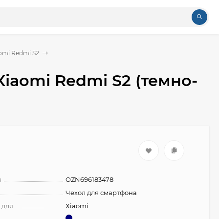
omi Redmi S2
Xiaomi Redmi S2 (темно-
н
OZN696183478
Чехол для смартфона
 для
Xiaomi