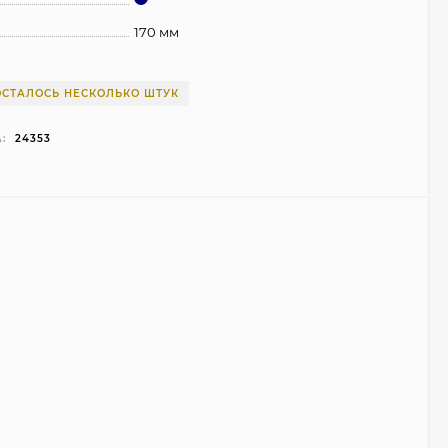
170 мм
ОСТАЛОСЬ НЕСКОЛЬКО ШТУК
:
24353
Чехол Smart Case для
Teclast T40 Pro
(серый)
1 998
₽
999
₽
Ультратонкий чехол
для Google Pixel 7 Pro
(прозрачный)
700
₽
450
₽