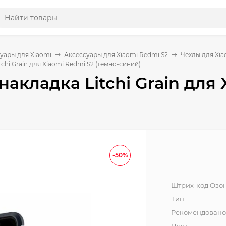
уары для Xiaomi
Аксессуары для Xiaomi Redmi S2
Чехлы для Xia
chi Grain для Xiaomi Redmi S2 (темно-синий)
накладка Litchi Grain для 
-50%
Штрих-код Озо
Тип
Рекомендовано