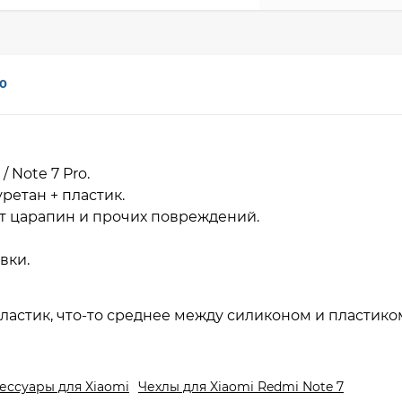
0
/ Note 7 Pro.
ретан + пластик.
т царапин и прочих повреждений.
авки.
ластик, что-то среднее между силиконом и пластико
ессуары для Xiaomi
Чехлы для Xiaomi Redmi Note 7