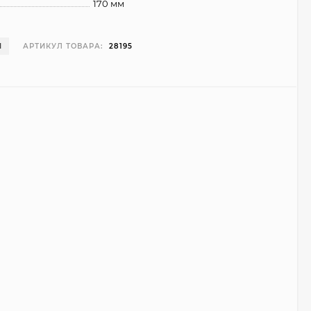
170 мм
И
АРТИКУЛ ТОВАРА:
28195
Чехол Smart Case для
Teclast T40 Pro
(серый)
1 998
₽
999
₽
Ультратонкий чехол
для Google Pixel 7 Pro
(прозрачный)
700
₽
450
₽