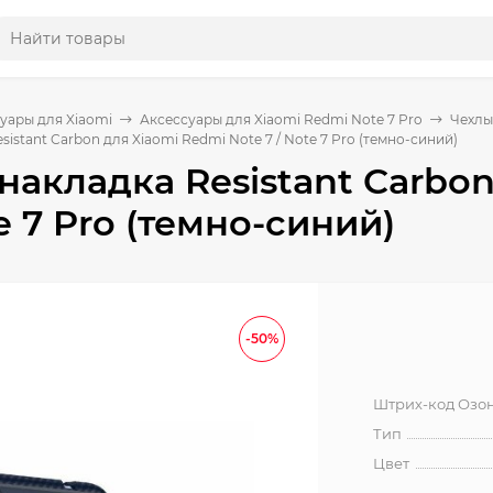
уары для Xiaomi
Аксессуары для Xiaomi Redmi Note 7 Pro
Чехлы
istant Carbon для Xiaomi Redmi Note 7 / Note 7 Pro (темно-синий)
накладка Resistant Carbo
te 7 Pro (темно-синий)
-50%
Штрих-код Озо
Тип
Цвет