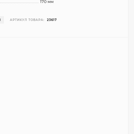
170 мм
И
АРТИКУЛ ТОВАРА:
23617
Чехол Smart Case для
Teclast T40 Pro
(серый)
1 998
₽
999
₽
Ультратонкий чехол
для Google Pixel 7 Pro
(прозрачный)
700
₽
450
₽