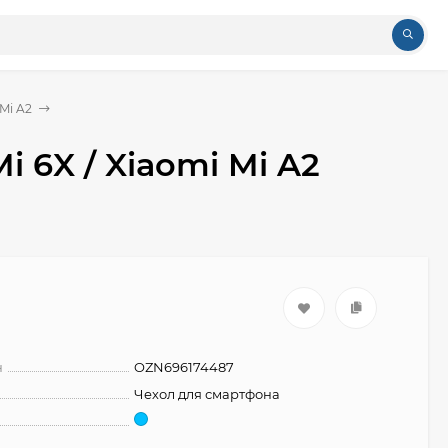
Mi A2
i 6X / Xiaomi Mi A2
н
OZN696174487
Чехол для смартфона