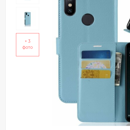
+ 3
фото