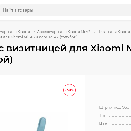
уары для Xiaomi
Аксессуары для Xiaomi Mi A2
Чехлы для Xiaomi 
 для Xiaomi Mi 6X / Xiaomi Mi A2 (голубой)
с визитницей для Xiaomi M
ой)
-50%
Штрих-код Озо
Тип
Цвет