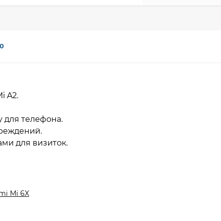
0
i A2.
у для телефона.
вреждений.
ми для визиток.
mi Mi 6X