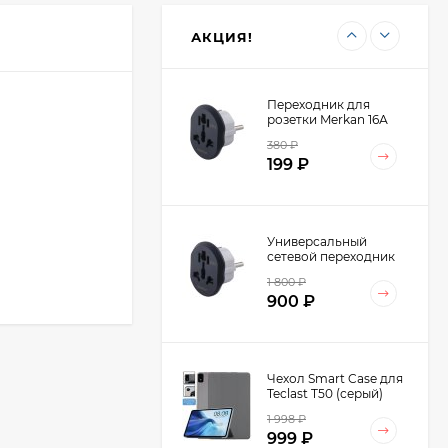
4 798
₽
Dual-slot LP258
2 499
₽
(60643)
АКЦИЯ!
Переходник для
розетки Merkan 16А
380
₽
199
₽
Универсальный
сетевой переходник
Merkan 16А на
1 800
₽
Европейскую розетку
900
₽
AU/US/UK-EU (10шт.)
Чехол Smart Case для
Teclast T50 (серый)
1 998
₽
999
₽