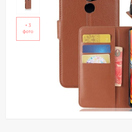
+ 3
фото