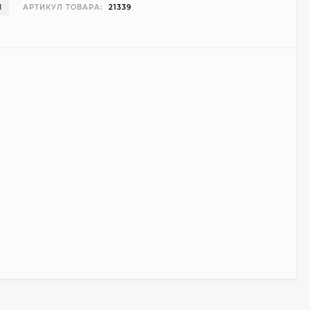
И
АРТИКУЛ ТОВАРА:
21339
Чехол Smart Case для
Teclast T40 Pro
(серый)
1 998
₽
999
₽
Ультратонкий чехол
для Google Pixel 7 Pro
(прозрачный)
700
₽
450
₽
Подставка для
ноутбука Ugreen
Vertical Laptop Stand