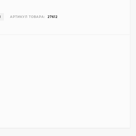
И
АРТИКУЛ ТОВАРА:
27612
Чехол Smart Case для
Teclast T40 Pro
(серый)
1 998
₽
999
₽
Ультратонкий чехол
для Google Pixel 7 Pro
(прозрачный)
700
₽
450
₽
Подставка для