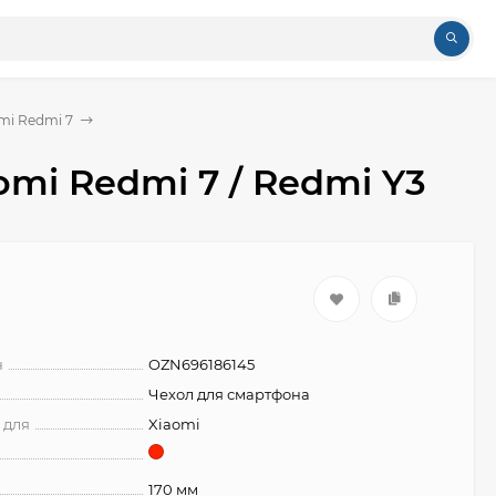
mi Redmi 7
mi Redmi 7 / Redmi Y3
н
OZN696186145
Чехол для смартфона
 для
Xiaomi
170 мм