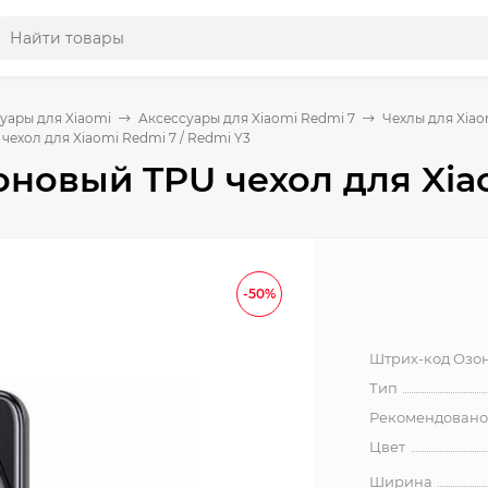
уары для Xiaomi
Аксессуары для Xiaomi Redmi 7
Чехлы для Xiao
ехол для Xiaomi Redmi 7 / Redmi Y3
новый TPU чехол для Xiao
-50%
Штрих-код Озо
Тип
Рекомендовано
Цвет
Ширина