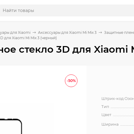
уары для Xiaomi
Аксессуары для Xiaomi Mi Mix 3
Защитные пленки
 для Xiaomi Mi Mix 3 (черный)
ое стекло 3D для Xiaomi M
-50%
Штрих-код Озо
Тип
Цвет
Ширина