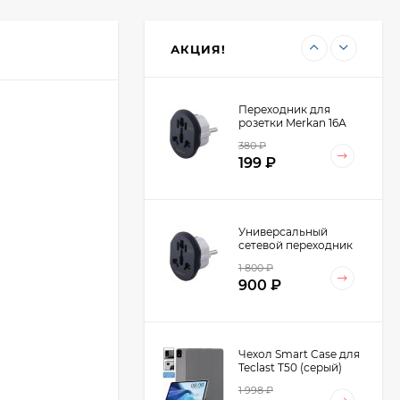
ноутбука Ugreen
Vertical Laptop Stand
4 798
₽
Dual-slot LP258
2 499
₽
(60643)
АКЦИЯ!
Переходник для
розетки Merkan 16А
380
₽
199
₽
Универсальный
сетевой переходник
Merkan 16А на
1 800
₽
Европейскую розетку
900
₽
AU/US/UK-EU (10шт.)
Чехол Smart Case для
Teclast T50 (серый)
1 998
₽