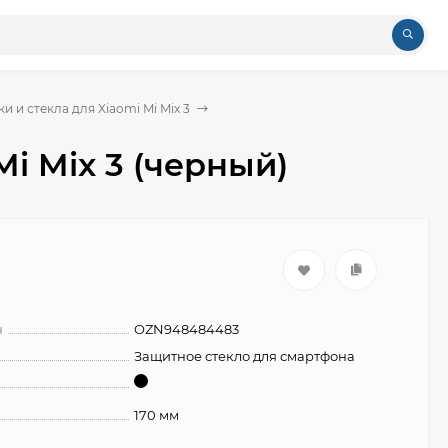
 и стекла для Xiaomi Mi Mix 3
i Mix 3 (черный)
н
OZN948484483
Защитное стекло для смартфона
170 мм