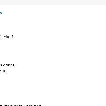
0
 Mix 3.
сколков.
 тд.