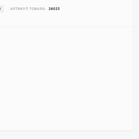
И
АРТИКУЛ ТОВАРА:
26023
Чехол Smart Case для
Teclast T40 Pro
(серый)
1 998
₽
999
₽
Ультратонкий чехол
для Google Pixel 7 Pro
(прозрачный)
700
₽
450
₽
Подставка для