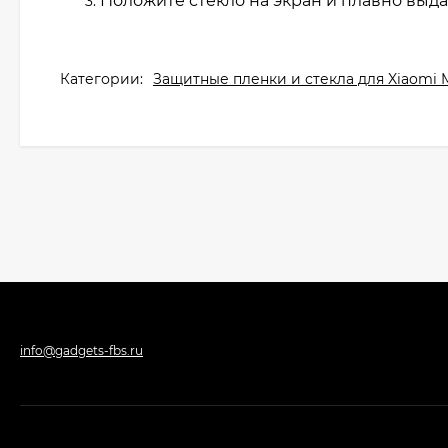
Положите стекло на экран и плавно выда
Категории:
Защитные пленки и стекла для Xiaomi M
info@gadgets-fbs.ru