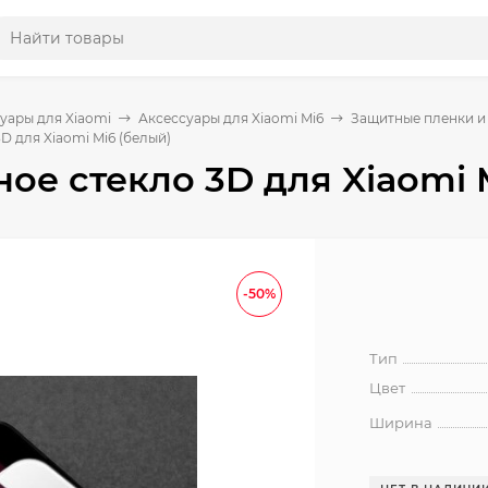
уары для Xiaomi
Аксессуары для Xiaomi Mi6
Защитные пленки и 
D для Xiaomi Mi6 (белый)
ое стекло 3D для Xiaomi 
-50%
Тип
Цвет
Ширина