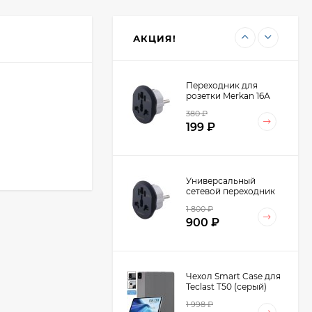
ноутбука Ugreen
Vertical Laptop Stand
4 798
₽
Dual-slot LP258
2 499
₽
(60643)
АКЦИЯ!
Переходник для
розетки Merkan 16А
380
₽
199
₽
Универсальный
сетевой переходник
Merkan 16А на
1 800
₽
Европейскую розетку
900
₽
AU/US/UK-EU (10шт.)
Чехол Smart Case для
Teclast T50 (серый)
1 998
₽