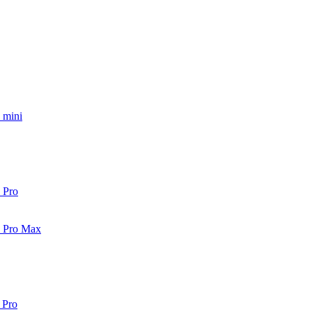
 mini
 Pro
2 Pro Max
 Pro