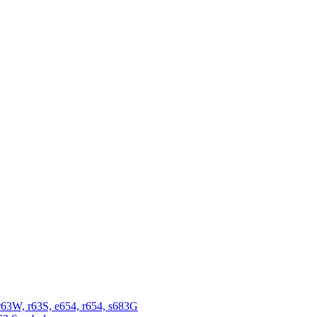
r63W, r63S, e654, r654, s683G