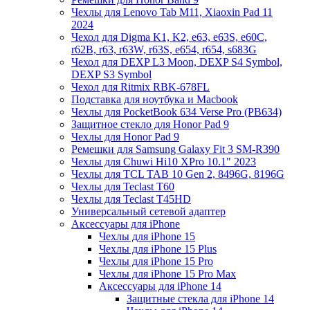
Чехлы для Lenovo Tab M11, Xiaoxin Pad 11
2024
Чехол для Digma K1, K2, e63, e63S, e60C,
r62B, r63, r63W, r63S, e654, r654, s683G
Чехол для DEXP L3 Moon, DEXP S4 Symbol,
DEXP S3 Symbol
Чехол для Ritmix RBK-678FL
Подставка для ноутбука и Macbook
Чехлы для PocketBook 634 Verse Pro (PB634)
Защитное стекло для Honor Pad 9
Чехлы для Honor Pad 9
Ремешки для Samsung Galaxy Fit 3 SM-R390
Чехлы для Chuwi Hi10 XPro 10.1" 2023
Чехлы для TCL TAB 10 Gen 2, 8496G, 8196G
Чехлы для Teclast T60
Чехлы для Teclast T45HD
Универсальный сетевой адаптер
Аксессуары для iPhone
Чехлы для iPhone 15
Чехлы для iPhone 15 Plus
Чехлы для iPhone 15 Pro
Чехлы для iPhone 15 Pro Max
Аксессуары для iPhone 14
Защитные стекла для iPhone 14