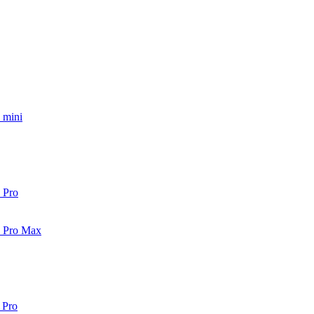
 mini
 Pro
2 Pro Max
 Pro