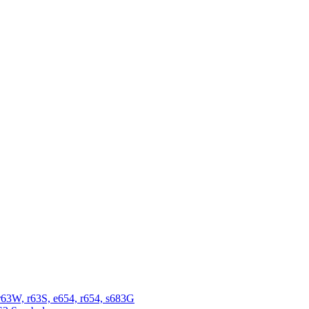
r63W, r63S, e654, r654, s683G