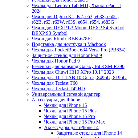
Чехлы для Lenovo Tab M11, Xiaoxin Pad 11
2024
Чехол для Digma K1, K2, e63, e63S, e60C,
r62B, r63, r63W, r63S, e654, r654, s683G
Чехол для DEXP L3 Moon, DEXP S4 Symbol,
DEXP S3 Symbol
Чехол для Ritmix RBK-678FL
Подставка для ноутбука и Macbook
Чехлы для PocketBook 634 Verse Pro (PB634)
Защитное стекло для Honor Pad 9
Чехлы для Honor Pad 9
Ремешки для Samsung Galaxy Fit 3 SM-R390
Чехлы для Chuwi Hi10 XPro 10.1" 2023
Чехлы для TCL TAB 10 Gen 2, 8496G, 8196G
Чехлы для Teclast T60
Чехлы для Teclast T45HD
Универсальный сетевой адаптер
Аксессуары для iPhone
Чехлы для iPhone 15
Чехлы для iPhone 15 Plus
Чехлы для iPhone 15 Pro
Чехлы для iPhone 15 Pro Max
Аксессуары для iPhone 14
Защитные стекла для iPhone 14