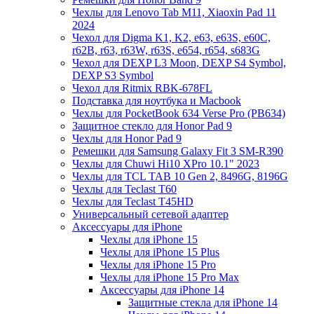
Чехлы для Lenovo Tab M11, Xiaoxin Pad 11
2024
Чехол для Digma K1, K2, e63, e63S, e60C,
r62B, r63, r63W, r63S, e654, r654, s683G
Чехол для DEXP L3 Moon, DEXP S4 Symbol,
DEXP S3 Symbol
Чехол для Ritmix RBK-678FL
Подставка для ноутбука и Macbook
Чехлы для PocketBook 634 Verse Pro (PB634)
Защитное стекло для Honor Pad 9
Чехлы для Honor Pad 9
Ремешки для Samsung Galaxy Fit 3 SM-R390
Чехлы для Chuwi Hi10 XPro 10.1" 2023
Чехлы для TCL TAB 10 Gen 2, 8496G, 8196G
Чехлы для Teclast T60
Чехлы для Teclast T45HD
Универсальный сетевой адаптер
Аксессуары для iPhone
Чехлы для iPhone 15
Чехлы для iPhone 15 Plus
Чехлы для iPhone 15 Pro
Чехлы для iPhone 15 Pro Max
Аксессуары для iPhone 14
Защитные стекла для iPhone 14