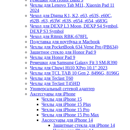
Чехлы для Lenovo Tab M11, Xiaoxin Pad 11
2024
Чехол для Digma K1, K2, e63, e63S, e60C,
r62B, r63, r63W, r63S, e654, r654, s683G
Чехол для DEXP L3 Moon, DEXP S4 Symbol,
DEXP S3 Symbol
Чехол для Ritmix RBK-678FL
Подставка для ноутбука и Macbook
Чехлы для PocketBook 634 Verse Pro (PB634)
Защитное стекло для Honor Pad 9
Чехлы для Honor Pad 9
Ремешки для Samsung Galaxy Fit 3 SM-R390
Чехлы для Chuwi Hi10 XPro 10.1" 2023
Чехлы для TCL TAB 10 Gen 2, 8496G, 8196G
Чехлы для Teclast T60
Чехлы для Teclast T45HD
Универсальный сетевой адаптер
Аксессуары для iPhone
Чехлы для iPhone 15
Чехлы для iPhone 15 Plus
Чехлы для iPhone 15 Pro
Чехлы для iPhone 15 Pro Max
Аксессуары для iPhone 14
Защитные стекла для iPhone 14