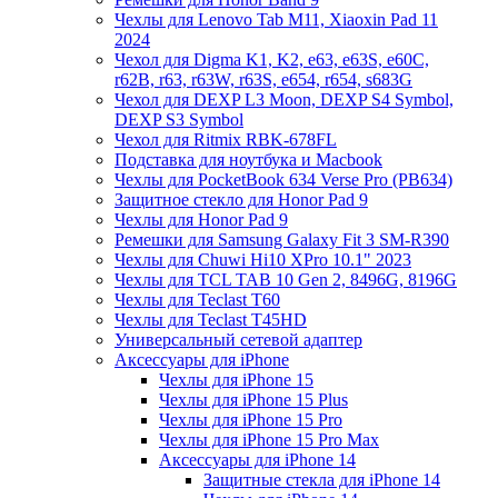
Чехлы для Lenovo Tab M11, Xiaoxin Pad 11
2024
Чехол для Digma K1, K2, e63, e63S, e60C,
r62B, r63, r63W, r63S, e654, r654, s683G
Чехол для DEXP L3 Moon, DEXP S4 Symbol,
DEXP S3 Symbol
Чехол для Ritmix RBK-678FL
Подставка для ноутбука и Macbook
Чехлы для PocketBook 634 Verse Pro (PB634)
Защитное стекло для Honor Pad 9
Чехлы для Honor Pad 9
Ремешки для Samsung Galaxy Fit 3 SM-R390
Чехлы для Chuwi Hi10 XPro 10.1" 2023
Чехлы для TCL TAB 10 Gen 2, 8496G, 8196G
Чехлы для Teclast T60
Чехлы для Teclast T45HD
Универсальный сетевой адаптер
Аксессуары для iPhone
Чехлы для iPhone 15
Чехлы для iPhone 15 Plus
Чехлы для iPhone 15 Pro
Чехлы для iPhone 15 Pro Max
Аксессуары для iPhone 14
Защитные стекла для iPhone 14