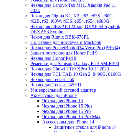
Чехлы для Lenovo Tab M11, Xiaoxin Pad 11
2024
Чехол для Digma K1, K2, e63, e63S, e60C,
r62B, r63, r63W, r63S, e654, r654, s683G
Чехол для DEXP L3 Moon, DEXP S4 Symbol,
DEXP S3 Symbol
Чехол для Ritmix RBK-678FL
Подставка для ноутбука и Macbook
Чехлы для PocketBook 634 Verse Pro (PB634)
Защитное стекло для Honor Pad 9
Чехлы для Honor Pad 9
Ремешки для Samsung Galaxy Fit 3 SM-R390
Чехлы для Chuwi Hi10 XPro 10.1" 2023
Чехлы для TCL TAB 10 Gen 2, 8496G, 8196G
Чехлы для Teclast T60
Чехлы для Teclast T45HD
Универсальный сетевой адаптер
Аксессуары для iPhone
Чехлы для iPhone 15
Чехлы для iPhone 15 Plus
Чехлы для iPhone 15 Pro
Чехлы для iPhone 15 Pro Max
Аксессуары для iPhone 14
Защитные стекла для iPhone 14