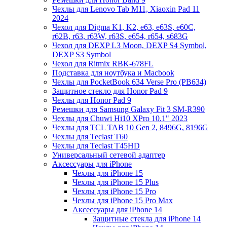
Чехлы для Lenovo Tab M11, Xiaoxin Pad 11
2024
Чехол для Digma K1, K2, e63, e63S, e60C,
r62B, r63, r63W, r63S, e654, r654, s683G
Чехол для DEXP L3 Moon, DEXP S4 Symbol,
DEXP S3 Symbol
Чехол для Ritmix RBK-678FL
Подставка для ноутбука и Macbook
Чехлы для PocketBook 634 Verse Pro (PB634)
Защитное стекло для Honor Pad 9
Чехлы для Honor Pad 9
Ремешки для Samsung Galaxy Fit 3 SM-R390
Чехлы для Chuwi Hi10 XPro 10.1" 2023
Чехлы для TCL TAB 10 Gen 2, 8496G, 8196G
Чехлы для Teclast T60
Чехлы для Teclast T45HD
Универсальный сетевой адаптер
Аксессуары для iPhone
Чехлы для iPhone 15
Чехлы для iPhone 15 Plus
Чехлы для iPhone 15 Pro
Чехлы для iPhone 15 Pro Max
Аксессуары для iPhone 14
Защитные стекла для iPhone 14